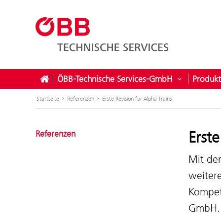
ÖBB-Technische Services-GmbH
Produkt
Untermenü 
Startseite
Referenzen
Erste Revision für Alpha Trains
Erste
Referenzen
Mit de
weiter
Kompet
GmbH.