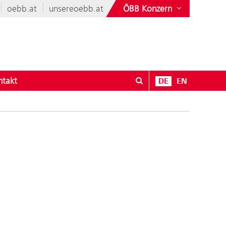
oebb.at
unsereoebb.at
ÖBB Konzern
ntakt
DE
EN
r Karriere
enü öffnen für Verkauf