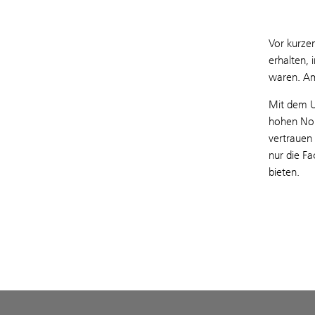
Vor kurzem
erhalten, 
waren. Am
Mit dem U
hohen Nor
vertrauen
nur die F
bieten.