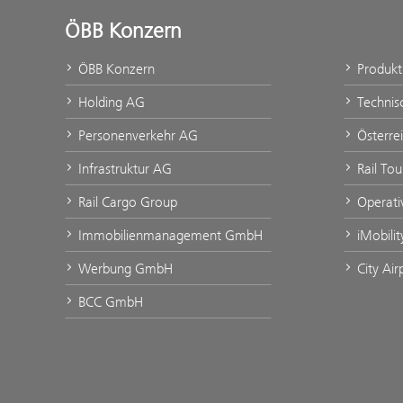
ÖBB Konzern
ÖBB Konzern
Produk
Holding AG
Technis
Personenverkehr AG
Österre
Infrastruktur AG
Rail To
Rail Cargo Group
Operati
Immobilienmanagement GmbH
iMobili
Werbung GmbH
City Ai
BCC GmbH