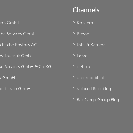
Channels
tion GmbH
Konzern
che Services GmbH
Presse
ichische Postbus AG
Jobs & Karriere
urs Touristik GmbH
Lehre
ve Services GmbH & Co KG
oebb.at
ty GmbH
unsereoebb.at
rport Train GmbH
railaxed Reiseblog
Rail Cargo Group Blog