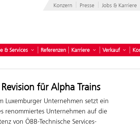
Konzern
Presse
Jobs & Karriere
e & Services
Referenzen
Karriere
Verkauf
Ko
öffnen für ÖBB-Technische Services-GmbH
Untermenü öffnen für Produkte & Services
Untermenü öffnen fü
Unterm
 Revision für Alpha Trains
m Luxemburger Unternehmen setzt ein
es renommiertes Unternehmen auf die
enz von ÖBB-Technische Services-