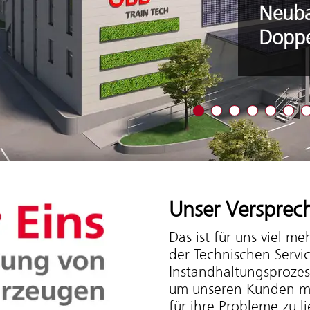
Neubau Instandh
Doppelstock
Zeige Angebot 1
Zeige Angebot 2
Zeige Angebot 3
Zeige Angeb
Zeige An
Zeig
Unser Versprec
Das ist für uns viel me
der Technischen Servic
Instandhaltungsprozes
um unseren Kunden ma
für ihre Probleme zu li