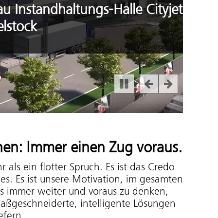
altungs-Halle Cityjet
ot 4
gebot 5
e Angebot 6
Zeige Angebot 7
hen: Immer einen Zug voraus.
hr als ein flotter Spruch. Es ist das Credo
es. Es ist unsere Motivation, im gesamten
s immer weiter und voraus zu denken,
ßgeschneiderte, intelligente Lösungen
efern.