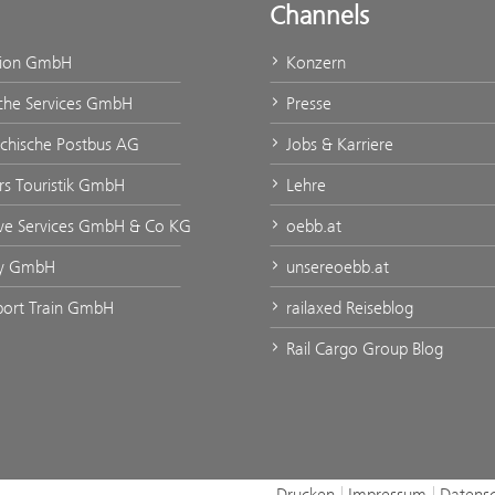
Channels
tion GmbH
Konzern
che Services GmbH
Presse
ichische Postbus AG
Jobs & Karriere
urs Touristik GmbH
Lehre
ve Services GmbH & Co KG
oebb.at
ty GmbH
unsereoebb.at
rport Train GmbH
railaxed Reiseblog
Rail Cargo Group Blog
Drucken
Impressum
Datens