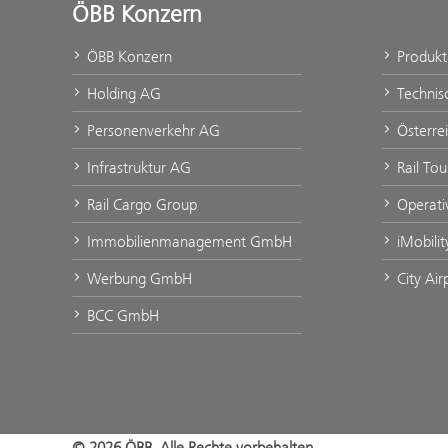
ÖBB Konzern
ÖBB Konzern
Produk
Holding AG
Technis
Personenverkehr AG
Österre
Infrastruktur AG
Rail To
Rail Cargo Group
Operati
Immobilienmanagement GmbH
iMobili
Werbung GmbH
City Ai
BCC GmbH
© 2026 ÖBB. Alle Rechte vorbehalten.