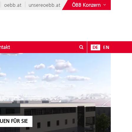
oebb.at
unsereoebb.at
ÖBB Konzern
ntakt
DE
EN
r Karriere
enü öffnen für Verkauf